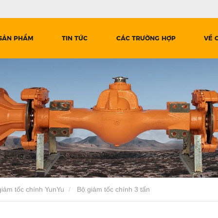
SẢN PHẨM
TIN TỨC
CÁC TRƯỜNG HỢP
VỀ 
giảm tốc chính YunYu
Bộ giảm tốc chính 3 tấn