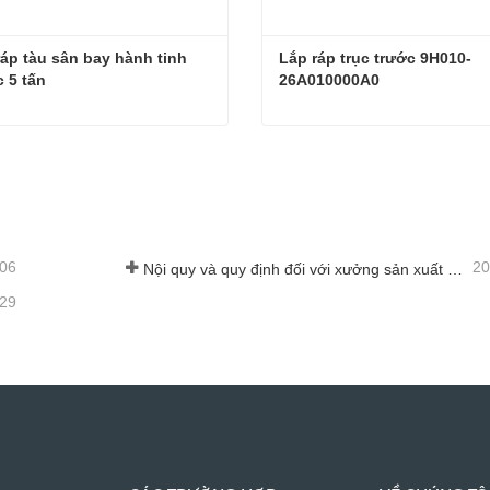
ráp tàu sân bay hành tinh 
Lắp ráp trục trước 9H010-
 5 tấn
26A010000A0
Bộ lắp ráp tàu sân bay hành tinh máy xúc 5 tấn
 hệ ngay
Liên hệ ngay
-06
20
Nội quy và quy định đối với xưởng sản xuất phụ tùng máy xúc lật -Shandong Zhaokun Engineering Machinery Co., Ltd
-29