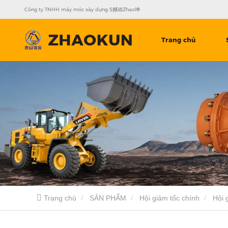
Công ty TNHH máy móc xây dựng S撼动Zhao坤
Trang chủ
Trang chủ
SẢN PHẨM
Hội giảm tốc chính
Hội 