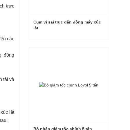
ch trực
Cụm vi sai trục dẫn động máy xúc 
lật
đến các
Cụm vi sai trục dẫn động máy xúc lật
g, đồng
Liên hệ ngay
 tải và
xúc lật
hau:
Bộ phận giảm tốc chính 5 tấn