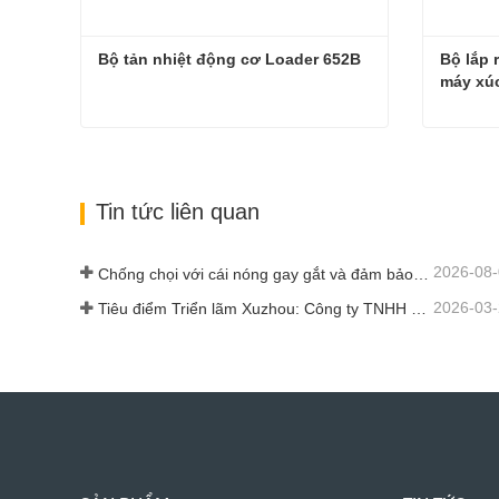
Bộ tản nhiệt động cơ Loader 652B
Bộ lắp 
máy xúc
Bộ tản nhiệt động cơ Loader 652B
Liên hệ ngay
Liên
Tin tức liên quan
2026-08
Chống chọi với cái nóng gay gắt và đảm bảo giao hàng - Công ty đã hoàn thành xuất sắc nhiệm vụ vận chuyển phụ tùng máy xúc lật
2026-03
Tiêu điểm Triển lãm Xuzhou: Công ty TNHH Máy móc Kỹ thuật Shandong Zhaokun diễn giải sức mạnh mới của phụ tùng máy xúc lật với "Lợi thế nguồn cung"