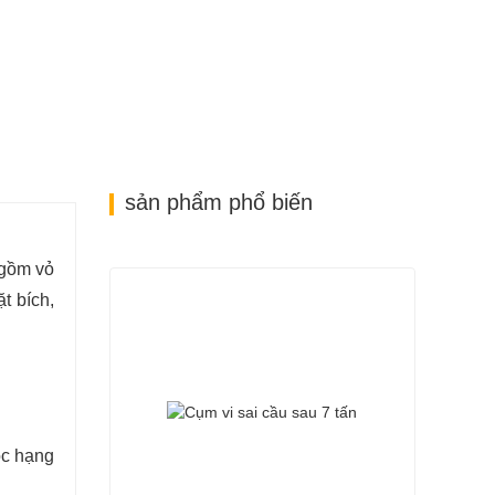
sản phẩm phổ biến
 gồm vỏ
t bích,
óc hạng