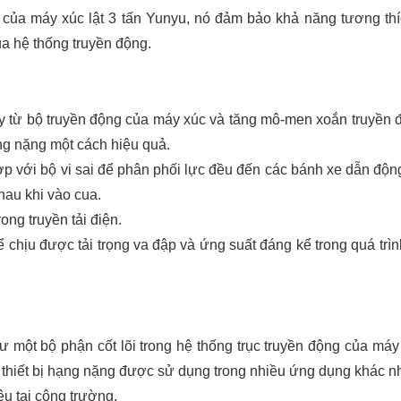
 của máy xúc lật 3 tấn Yunyu, nó đảm bảo khả năng tương thí
ủa hệ thống truyền động.
y từ bộ truyền động của máy xúc và tăng mô-men xoắn truyền 
ng nặng một cách hiệu quả.
ợp với bộ vi sai để phân phối lực đều đến các bánh xe dẫn độn
hau khi vào cua.
ong truyền tải điện.
ể chịu được tải trọng va đập và ứng suất đáng kể trong quá trình
ột bộ phận cốt lõi trong hệ thống trục truyền động của máy 
t thiết bị hạng nặng được sử dụng trong nhiều ứng dụng khác n
ệu tại công trường.