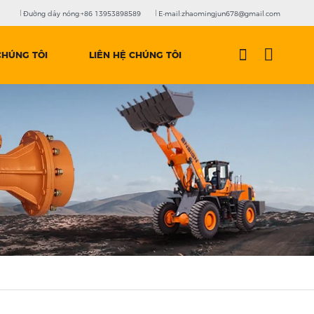
Đường dây nóng:+86 13953898589
E-mail:zhaomingjun678@gmail.com
CHÚNG TÔI
LIÊN HỆ CHÚNG TÔI