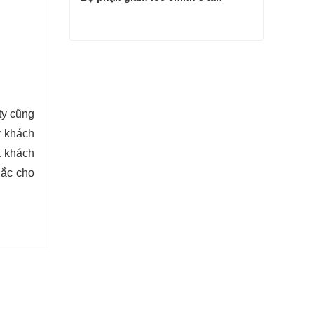
Bộ phận giảm tốc chính 5 tấn
Liên hệ ngay
ty cũng
y khách
a khách
hắc cho