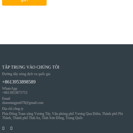
TẬP TRUNG VÀO CHÚNG TÔI
Đường dây nóng dịch vụ quốc gia
+8613953898589
WhatsApp
+8613953875753
Email
zhaomingjun678@gmail.com
Địa chỉ công ty
Phía Đông Trạm xăng Vương Tây, Văn phòng phố Vương Qua Điếm, Thành phố Phi
Thành, Thành phố Thái An, Tỉnh Sơn Đông, Trung Quốc