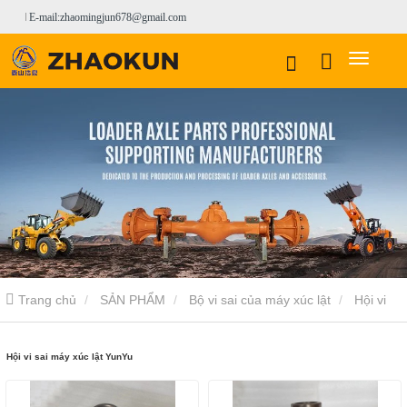
E-mail:zhaomingjun678@gmail.com
Trang chủ
SẢN PHẨM
Bộ vi sai của máy xúc lật
Hội vi
sai máy xúc lật YunYu
Hội vi sai máy xúc lật YunYu