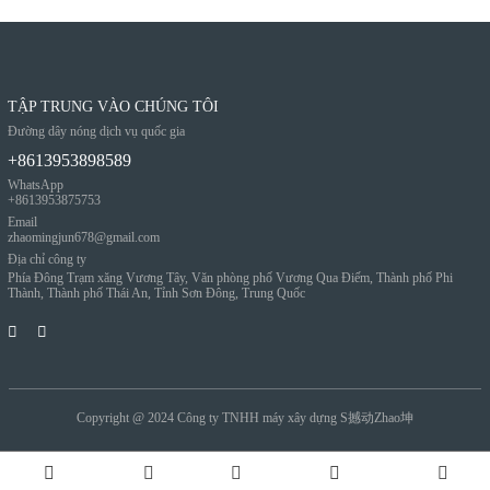
TẬP TRUNG VÀO CHÚNG TÔI
Đường dây nóng dịch vụ quốc gia
+8613953898589
WhatsApp
+8613953875753
Email
zhaomingjun678@gmail.com
Địa chỉ công ty
Phía Đông Trạm xăng Vương Tây, Văn phòng phố Vương Qua Điếm, Thành phố Phi
Thành, Thành phố Thái An, Tỉnh Sơn Đông, Trung Quốc
Copyright @ 2024
Công ty TNHH máy xây dựng S撼动Zhao坤