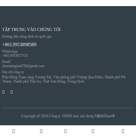
TẬP TRUNG VÀO CHÚNG TÔI
Đường dây nóng dịch vụ quốc gia
+8613953898589
WhatsApp
+8613953875753
Email
zhaomingjun678@gmail.com
Địa chỉ công ty
Phía Đông Trạm xăng Vương Tây, Văn phòng phố Vương Qua Điếm, Thành phố Phi
Thành, Thành phố Thái An, Tỉnh Sơn Đông, Trung Quốc
Copyright @ 2024
Công ty TNHH máy xây dựng S撼动Zhao坤