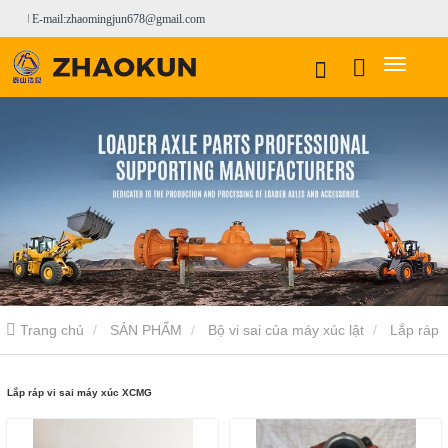
E-mail:zhaomingjun678@gmail.com
Trang chủ
SẢN PHẨM
Bộ vi sai của máy xúc lật
Lắp ráp
vi sai máy xúc XCMG
Lắp ráp vi sai máy xúc XCMG