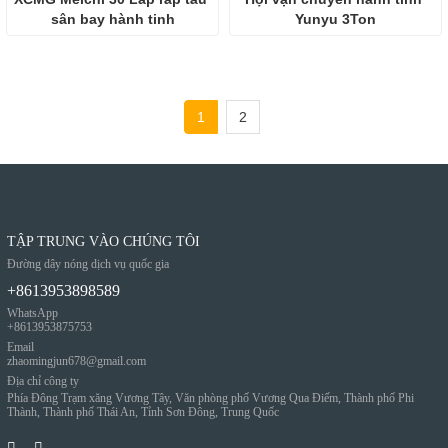
sân bay hành tinh
Yunyu 3Ton
1
2
TẬP TRUNG VÀO CHÚNG TÔI
Đường dây nóng dịch vụ quốc gia
+8613953898589
WhatsApp
+8613953875753
Email
zhaomingjun678@gmail.com
Địa chỉ công ty
Phía Đông Trạm xăng Vương Tây, Văn phòng phố Vương Qua Điếm, Thành phố Phi
Thành, Thành phố Thái An, Tỉnh Sơn Đông, Trung Quốc