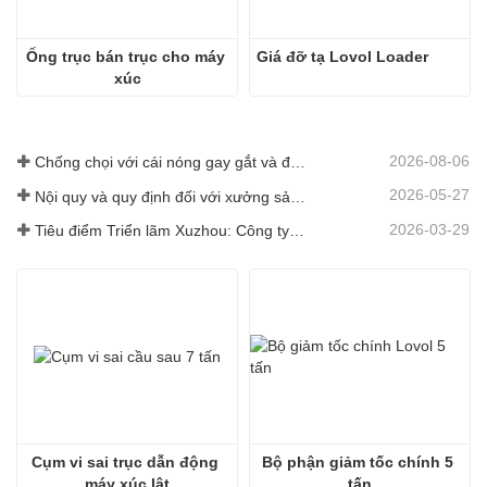
Ống trục bán trục cho máy 
Giá đỡ tạ Lovol Loader
xúc
2026-08-06
Chống chọi với cái nóng gay gắt và đảm bảo giao hàng - Công ty đã hoàn thành xuất sắc nhiệm vụ vận chuyển phụ tùng máy xúc lật
2026-05-27
Nội quy và quy định đối với xưởng sản xuất phụ tùng máy xúc lật -Shandong Zhaokun Engineering Machinery Co., Ltd
2026-03-29
Tiêu điểm Triển lãm Xuzhou: Công ty TNHH Máy móc Kỹ thuật Shandong Zhaokun diễn giải sức mạnh mới của phụ tùng máy xúc lật với "Lợi thế nguồn cung"
Cụm vi sai trục dẫn động 
Bộ phận giảm tốc chính 5 
máy xúc lật
tấn