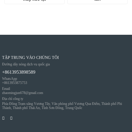
TẬP TRUNG VÀO CHÚNG TÔI
Đường dây nóng dịch vụ quốc gia
+8613953898589
WhatsApp
+8613953875753
Email
zhaomingjun678@gmail.com
Địa chỉ công ty
Phía Đông Trạm xăng Vương Tây, Văn phòng phố Vương Qua Điếm, Thành phố Phi
Thành, Thành phố Thái An, Tỉnh Sơn Đông, Trung Quốc