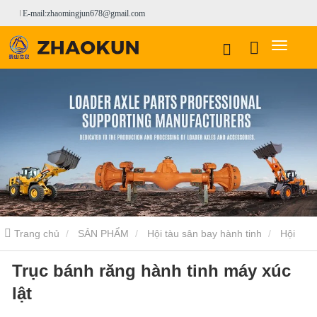
E-mail:zhaomingjun678@gmail.com
Trang chủ
SẢN PHẨM
Hội tàu sân bay hành tinh
Hội
Trục bánh răng hành tinh máy xúc
vận chuyển hành tinh LOVOL
Trục bánh răng hành tinh máy xúc
lật
lật