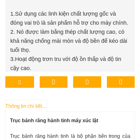
1.Sử dụng các linh kiện chất lượng gốc và
đóng vai trò là sản phẩm hỗ trợ cho máy chính.
2. Nó được làm bằng thép chất lượng cao, có
khả năng chống mài mòn và độ bền để kéo dài
tuổi thọ.
3.Hoạt động trơn tru với độ ồn thấp và độ tin
cậy cao.
4. Trục hành tinh được cung cấp bởi cửa hàng
trực tiếp tại nhà máy và hỗ trợ xử lý tùy chỉnh.
5. Có giá cả phải chăng và đảm bảo chất
lượng.
Thông tin chi tiết sản phẩm
6. Trục có sẵn trong kho tại nhà máy, đảm bảo
Trục bánh răng hành tinh máy xúc lật
giao hàng và vận chuyển thuận tiện, nhanh
chóng.
Trục bánh răng hành tinh là bộ phận bên trong của