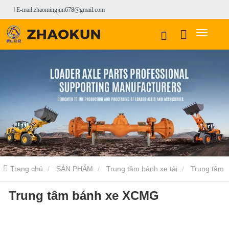
E-mail:zhaomingjun678@gmail.com
Trang chủ
SẢN PHẨM
Trung tâm bánh xe tải
Trung tâm
Trung tâm bánh xe XCMG
bánh xe tải XCMG
Trung tâm bánh xe XCMG