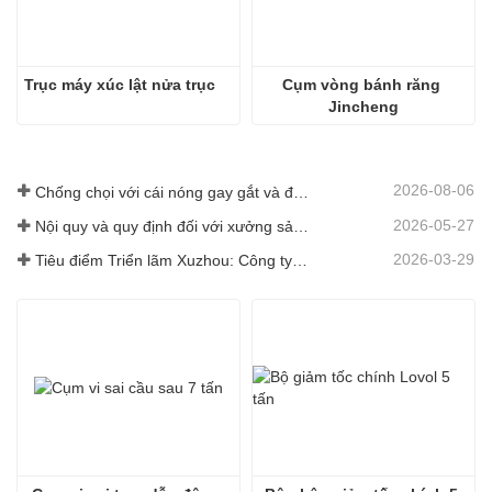
Trục máy xúc lật nửa trục
Cụm vòng bánh răng 
Jincheng
2026-08-06
Chống chọi với cái nóng gay gắt và đảm bảo giao hàng - Công ty đã hoàn thành xuất sắc nhiệm vụ vận chuyển phụ tùng máy xúc lật
2026-05-27
Nội quy và quy định đối với xưởng sản xuất phụ tùng máy xúc lật -Shandong Zhaokun Engineering Machinery Co., Ltd
2026-03-29
Tiêu điểm Triển lãm Xuzhou: Công ty TNHH Máy móc Kỹ thuật Shandong Zhaokun diễn giải sức mạnh mới của phụ tùng máy xúc lật với "Lợi thế nguồn cung"