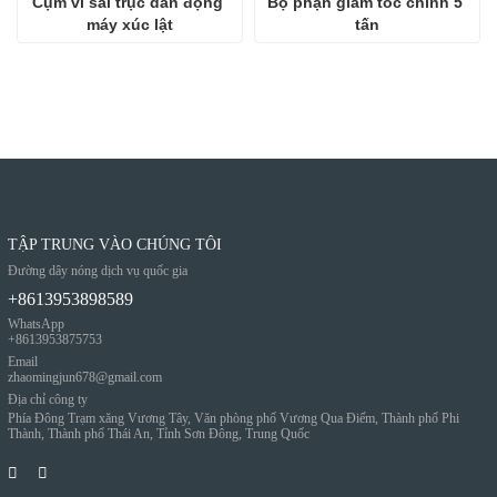
Cụm vi sai trục dẫn động 
Bộ phận giảm tốc chính 5 
máy xúc lật
tấn
TẬP TRUNG VÀO CHÚNG TÔI
Đường dây nóng dịch vụ quốc gia
+8613953898589
WhatsApp
+8613953875753
Email
zhaomingjun678@gmail.com
Địa chỉ công ty
Phía Đông Trạm xăng Vương Tây, Văn phòng phố Vương Qua Điếm, Thành phố Phi
Thành, Thành phố Thái An, Tỉnh Sơn Đông, Trung Quốc